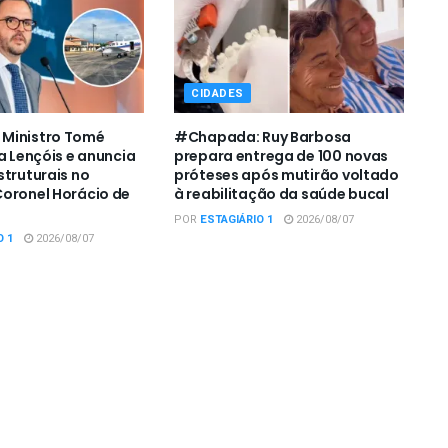
CIDADES
Ministro Tomé
#Chapada: Ruy Barbosa
a Lençóis e anuncia
prepara entrega de 100 novas
struturais no
próteses após mutirão voltado
oronel Horácio de
à reabilitação da saúde bucal
POR
ESTAGIÁRIO 1
2026/08/07
O 1
2026/08/07