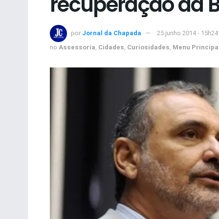
recuperação da 
por
Jornal da Chapada
25 junho 2014 - 15h24
no
Assessoria
,
Cidades
,
Curiosidades
,
Menu Principa