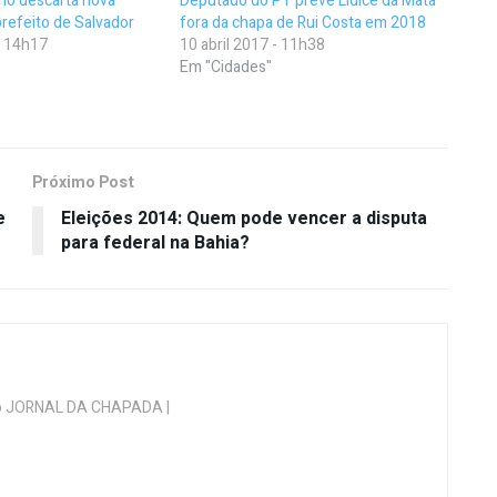
no descarta nova
Deputado do PT prevê Lídice da Mata
prefeito de Salvador
fora da chapa de Rui Costa em 2018
- 14h17
10 abril 2017 - 11h38
Em "Cidades"
Próximo Post
e
Eleições 2014: Quem pode vencer a disputa
para federal na Bahia?
 do JORNAL DA CHAPADA |