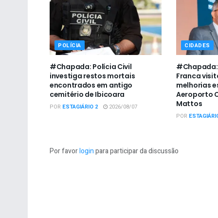
POLÍCIA
CIDADES
#Chapada: Polícia Civil
#Chapada: 
investiga restos mortais
Franca visit
encontrados em antigo
melhorias e
cemitério de Ibicoara
Aeroporto C
Mattos
POR
ESTAGIÁRIO 2
2026/08/07
POR
ESTAGIÁRI
Por favor
login
para participar da discussão