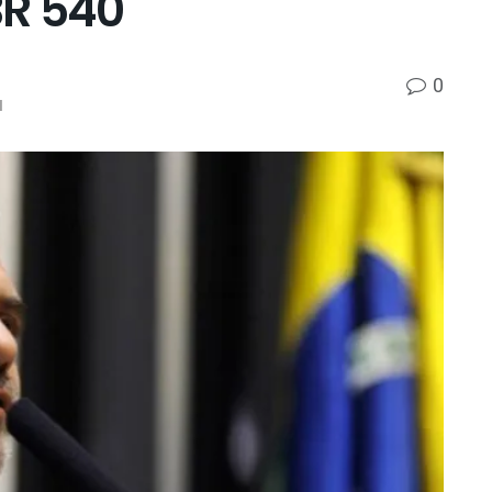
BR 540
0
l