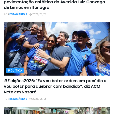
pavimentação asfáltica da Avenida Luiz Gonzaga
de Lemos em Itanagra
POR
ESTAGIÁRIO 2
2026/08/08
POLÍTICA
#Eleições2026: “Eu vou botar ordem em presídio e
vou botar para quebrar com bandido”, diz ACM
Neto em Nazaré
POR
ESTAGIÁRIO 2
2026/08/08