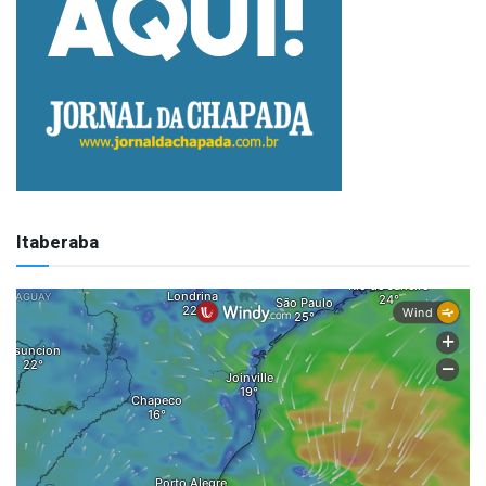
Itaberaba