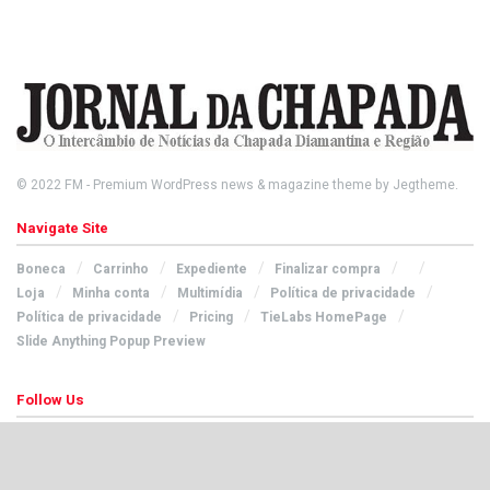
© 2022
FM
- Premium WordPress news & magazine theme by
Jegtheme
.
Navigate Site
Boneca
Carrinho
Expediente
Finalizar compra
Loja
Minha conta
Multimídia
Política de privacidade
Política de privacidade
Pricing
TieLabs HomePage
Slide Anything Popup Preview
Follow Us