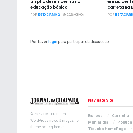
amplia desempenho na
em acidente
educação básica
carreta na 
POR
ESTAGIÁRIO 2
2026/08/06
POR
ESTAGIÁRI
Por favor
login
para participar da discussão
Navigate Site
© 2022
FM
- Premium
Boneca
Carrinho
WordPress news & magazine
Multimídia
Política
theme by
Jegtheme
.
TieLabs HomePage