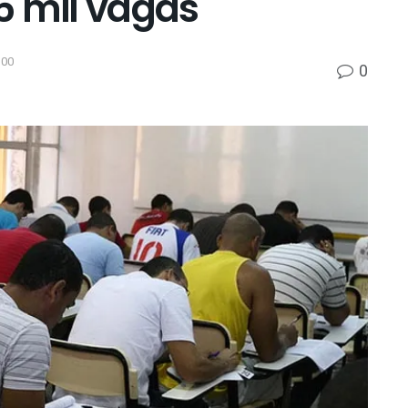
5 mil vagas
h00
0