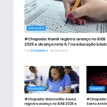
EDUCAÇÃO
#Chapada: Itaetê registra avanço no IDEB
2025 e alcança nota 6,7 na educação bási
POR
ESTAGIÁRIO 2
2026/08/06
EDUCAÇÃO
CIDADES
#Chapada: Marcionílio Souza
#Chapada: 
registra avanço no IDEB 2025 e
Santo Antô