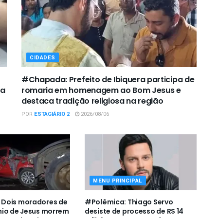
CIDADES
#Chapada: Prefeito de Ibiquera participa de
ca
romaria em homenagem ao Bom Jesus e
destaca tradição religiosa na região
POR
ESTAGIÁRIO 2
2026/08/06
MENU PRINCIPAL
Dois moradores de
#Polêmica: Thiago Servo
nio de Jesus morrem
desiste de processo de R$ 14