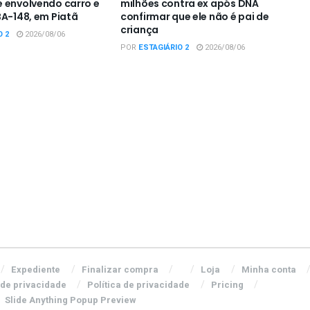
 envolvendo carro e
milhões contra ex após DNA
BA-148, em Piatã
confirmar que ele não é pai de
criança
O 2
2026/08/06
POR
ESTAGIÁRIO 2
2026/08/06
Expediente
Finalizar compra
Loja
Minha conta
 de privacidade
Política de privacidade
Pricing
Slide Anything Popup Preview