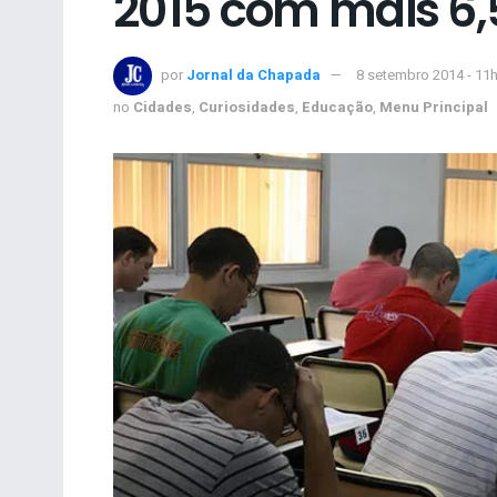
2015 com mais 6,
por
Jornal da Chapada
8 setembro 2014 - 11
no
Cidades
,
Curiosidades
,
Educação
,
Menu Principal