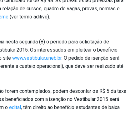
 o candidato foi de R$ 98. As provas estão previstas para
 relação de cursos, quadro de vagas, provas, normas e
tame
(ver termo aditivo).
ia nesta segunda (8) o período para solicitação de
tibular 2015. Os interessados em pleitear o benefício
o site
www.vestibular.uneb.br
. O pedido de isenção será
rente a custeio operacional), que deve ser realizado até
não forem contemplados, podem descontar os R$ 5 da taxa
tos beneficiados com a isenção no Vestibular 2015 será
om o
edital
, têm direito ao benefício estudantes de baixa