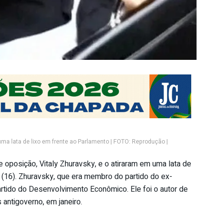
uma lata de lixo em frente ao Parlamento | FOTO: Reprodução |
oposição, Vitaly Zhuravsky, e o atiraram em uma lata de
a (16). Zhuravsky, que era membro do partido do ex-
artido do Desenvolvimento Econômico. Ele foi o autor de
 antigoverno, em janeiro.