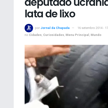
deputado ucrania
lata de lixo
por
Jornal da Chapada
16 setembro 2014 - 1
no
Cidades
,
Curiosidades
,
Menu Principal
,
Mundo