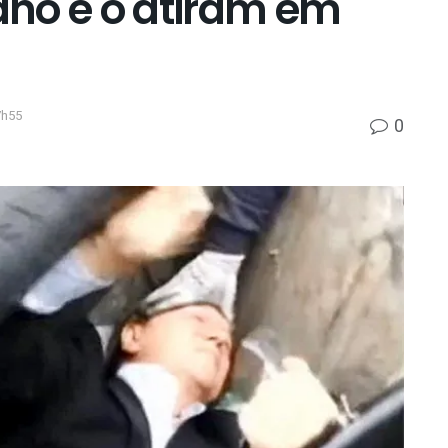
no e o atiram em
7h55
0