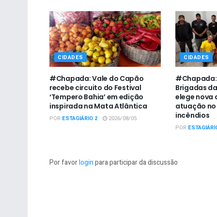
CIDADES
CIDADES
#Chapada: Vale do Capão
#Chapada: 
recebe circuito do Festival
Brigadas da
‘Tempero Bahia’ em edição
elege nova d
inspirada na Mata Atlântica
atuação no
incêndios
POR
ESTAGIÁRIO 2
2026/08/05
POR
ESTAGIÁRI
Por favor
login
para participar da discussão