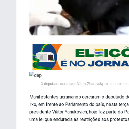
O deputado ucraniano Vitaly Zhuravsky foi atirado em 
Manifestantes ucranianos cercaram o deputado de 
lixo, em frente ao Parlamento do país, nesta terç
presidente Viktor Yanukovich, hoje faz parte do P
uma lei que endurecia as restrições aos protestos