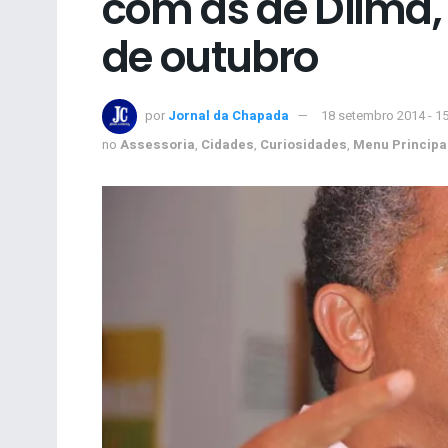
com as de Dilma, 
de outubro
por
Jornal da Chapada
18 setembro 2014 - 1
no
Assessoria
,
Cidades
,
Curiosidades
,
Menu Principa