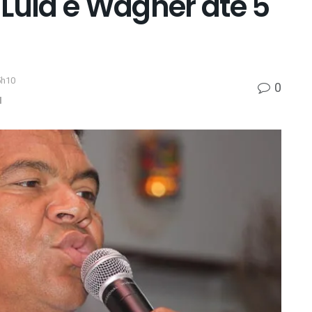
Lula e Wagner até 5
5h10
0
l