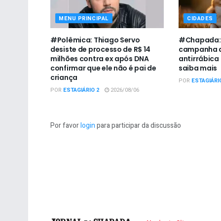
MENU PRINCIPAL
CIDADES
#Polêmica: Thiago Servo
#Chapada: U
desiste de processo de R$ 14
campanha d
milhões contra ex após DNA
antirrábica
confirmar que ele não é pai de
saiba mais
criança
POR
ESTAGIÁRI
POR
ESTAGIÁRIO 2
2026/08/06
Por favor
login
para participar da discussão