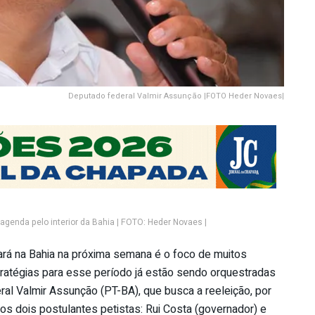
Deputado federal Valmir Assunção |FOTO Heder Novaes|
genda pelo interior da Bahia | FOTO: Heder Novaes |
ará na Bahia na próxima semana é o foco de muitos
stratégias para esse período já estão sendo orquestradas
ral Valmir Assunção (PT-BA), que busca a reeleição, por
os dois postulantes petistas: Rui Costa (governador) e