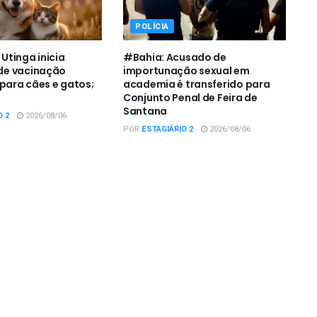
POLÍCIA
tinga inicia
#Bahia: Acusado de
e vacinação
importunação sexual em
 para cães e gatos;
academia é transferido para
Conjunto Penal de Feira de
Santana
O 2
2026/08/06
POR
ESTAGIÁRIO 2
2026/08/06