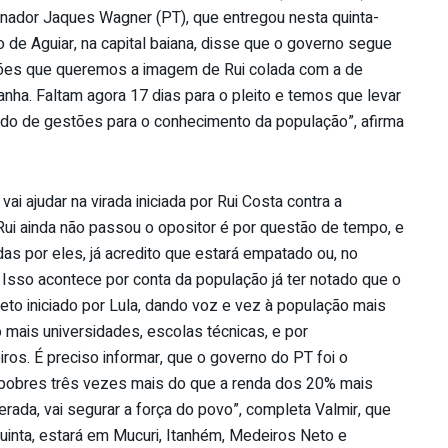
ernador Jaques Wagner (PT), que entregou nesta quinta-
o de Aguiar, na capital baiana, disse que o governo segue
ações que queremos a imagem de Rui colada com a de
nha. Faltam agora 17 dias para o pleito e temos que levar
do de gestões para o conhecimento da população”, afirma
i ajudar na virada iniciada por Rui Costa contra a
Rui ainda não passou o opositor é por questão de tempo, e
por eles, já acredito que estará empatado ou, no
Isso acontece por conta da população já ter notado que o
jeto iniciado por Lula, dando voz e vez à população mais
o mais universidades, escolas técnicas, e por
iros. É preciso informar, que o governo do PT foi o
pobres três vezes mais do que a renda dos 20% mais
ada, vai segurar a força do povo”, completa Valmir, que
quinta, estará em Mucuri, Itanhém, Medeiros Neto e