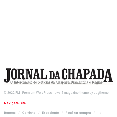
© 2022
FM
- Premium WordPress news & magazine theme by
Jegtheme
.
Navigate Site
Boneca
Carrinho
Expediente
Finalizar compra