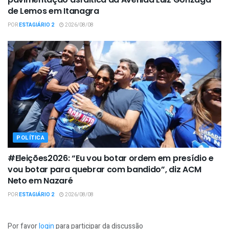
de Lemos em Itanagra
POR
ESTAGIÁRIO 2
2026/08/08
POLÍTICA
#Eleições2026: “Eu vou botar ordem em presídio e
vou botar para quebrar com bandido”, diz ACM
Neto em Nazaré
POR
ESTAGIÁRIO 2
2026/08/08
Por favor
login
para participar da discussão