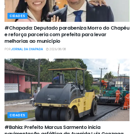
CIDADES
#Chapada: Deputado parabeniza Morro do Chapéu
e reforça parceria com prefeita para levar
melhorias ao município
POR
JORNAL DA CHAPADA
2026/08/08
CIDADES
#Bahia: Prefeito Marcus Sarmento inicia
pavimentação asfáltica da Avenida Luiz Gonzaga