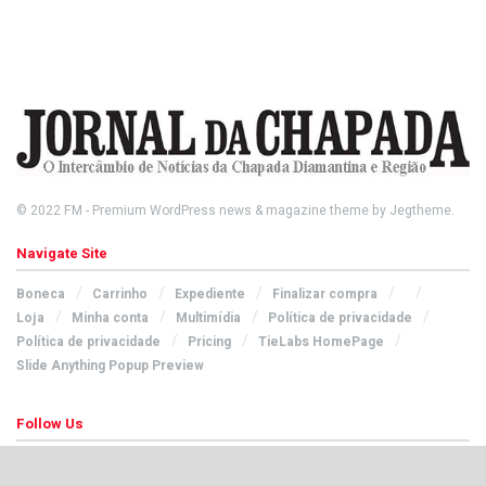
© 2022
FM
- Premium WordPress news & magazine theme by
Jegtheme
.
Navigate Site
Boneca
Carrinho
Expediente
Finalizar compra
Loja
Minha conta
Multimídia
Política de privacidade
Política de privacidade
Pricing
TieLabs HomePage
Slide Anything Popup Preview
Follow Us