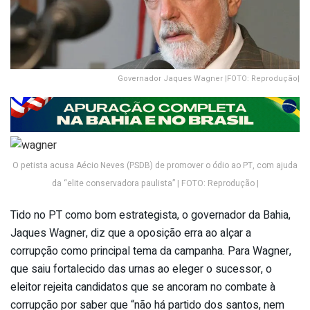
Governador Jaques Wagner |FOTO: Reprodução|
O petista acusa Aécio Neves (PSDB) de promover o ódio ao PT, com ajuda
da “elite conservadora paulista” | FOTO: Reprodução |
Tido no PT como bom estrategista, o governador da Bahia,
Jaques Wagner, diz que a oposição erra ao alçar a
corrupção como principal tema da campanha. Para Wagner,
que saiu fortalecido das urnas ao eleger o sucessor, o
eleitor rejeita candidatos que se ancoram no combate à
corrupção por saber que “não há partido dos santos, nem