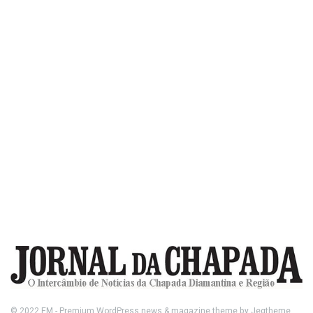
© 2022
FM
- Premium WordPress news & magazine theme by
Jegtheme
.