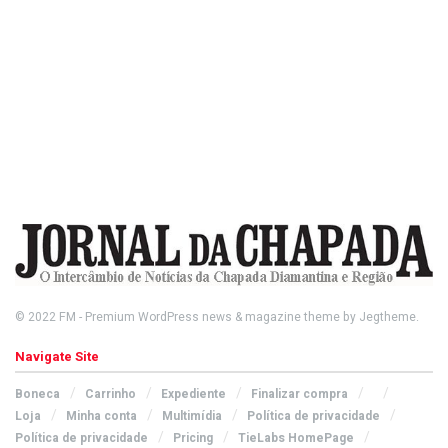
© 2022
FM
- Premium WordPress news & magazine theme by
Jegtheme
.
Navigate Site
Boneca
Carrinho
Expediente
Finalizar compra
Loja
Minha conta
Multimídia
Política de privacidade
Política de privacidade
Pricing
TieLabs HomePage