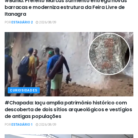
#Bahia: Prefeito Marcus Sarmento entrega novas
barracas e moderniza estrutura da Feira Livre de
Itanagra
POR
ESTAGIÁRIO 2
2026/08/09
CURIOSIDADES
#Chapada: Iaçu amplia patrimônio histórico com
descoberta de dois sítios arqueológicos e vestígios
de antigas populações
POR
ESTAGIÁRIO 1
2026/08/09