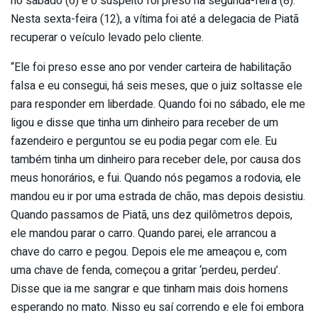
no sábado (6) e o suspeito foi preso na segunda-feira (8).
Nesta sexta-feira (12), a vítima foi até a delegacia de Piatã
recuperar o veículo levado pelo cliente.
“Ele foi preso esse ano por vender carteira de habilitação
falsa e eu consegui, há seis meses, que o juiz soltasse ele
para responder em liberdade. Quando foi no sábado, ele me
ligou e disse que tinha um dinheiro para receber de um
fazendeiro e perguntou se eu podia pegar com ele. Eu
também tinha um dinheiro para receber dele, por causa dos
meus honorários, e fui. Quando nós pegamos a rodovia, ele
mandou eu ir por uma estrada de chão, mas depois desistiu.
Quando passamos de Piatã, uns dez quilômetros depois,
ele mandou parar o carro. Quando parei, ele arrancou a
chave do carro e pegou. Depois ele me ameaçou e, com
uma chave de fenda, começou a gritar ‘perdeu, perdeu’.
Disse que ia me sangrar e que tinham mais dois homens
esperando no mato. Nisso eu saí correndo e ele foi embora