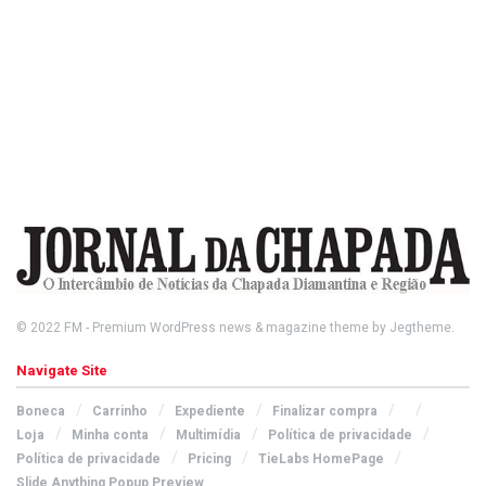
© 2022
FM
- Premium WordPress news & magazine theme by
Jegtheme
.
Navigate Site
Boneca
Carrinho
Expediente
Finalizar compra
Loja
Minha conta
Multimídia
Política de privacidade
Política de privacidade
Pricing
TieLabs HomePage
Slide Anything Popup Preview