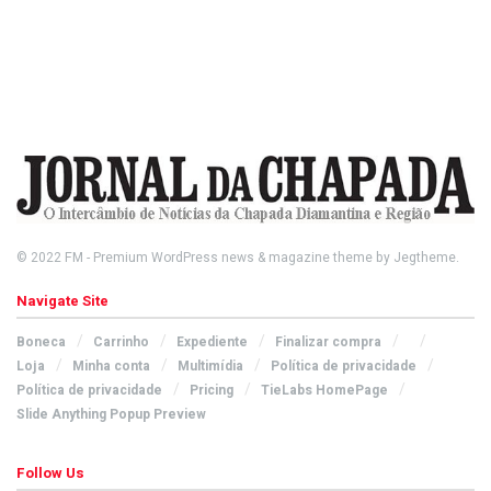
© 2022
FM
- Premium WordPress news & magazine theme by
Jegtheme
.
Navigate Site
Boneca
Carrinho
Expediente
Finalizar compra
Loja
Minha conta
Multimídia
Política de privacidade
Política de privacidade
Pricing
TieLabs HomePage
Slide Anything Popup Preview
Follow Us