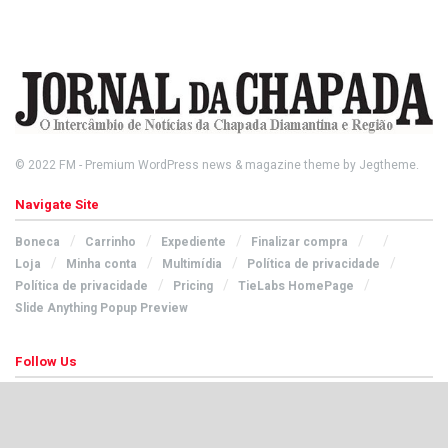
© 2022
FM
- Premium WordPress news & magazine theme by
Jegtheme
.
Navigate Site
Boneca
Carrinho
Expediente
Finalizar compra
Loja
Minha conta
Multimídia
Política de privacidade
Política de privacidade
Pricing
TieLabs HomePage
Slide Anything Popup Preview
Follow Us