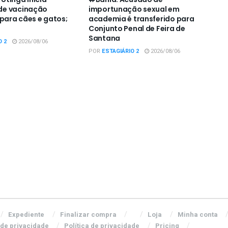
e vacinação
importunação sexual em
 para cães e gatos;
academia é transferido para
Conjunto Penal de Feira de
Santana
O 2
2026/08/06
POR
ESTAGIÁRIO 2
2026/08/06
Expediente
Finalizar compra
Loja
Minha conta
 de privacidade
Política de privacidade
Pricing