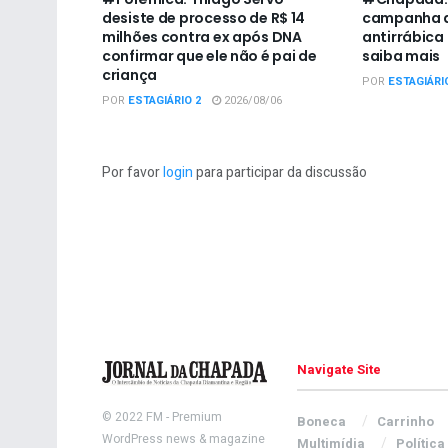
desiste de processo de R$ 14
campanha d
milhões contra ex após DNA
antirrábica
confirmar que ele não é pai de
saiba mais
criança
POR
ESTAGIÁRI
POR
ESTAGIÁRIO 2
2026/08/06
Por favor
login
para participar da discussão
Navigate Site
© 2022
FM
- Premium
Boneca
Carrinho
WordPress news & magazine
Multimídia
Política