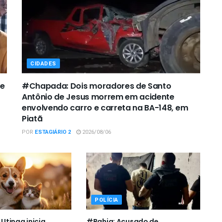
CIDADES
de
#Chapada: Dois moradores de Santo
Antônio de Jesus morrem em acidente
envolvendo carro e carreta na BA-148, em
Piatã
POR
ESTAGIÁRIO 2
2026/08/06
POLÍCIA
tinga inicia
#Bahia: Acusado de