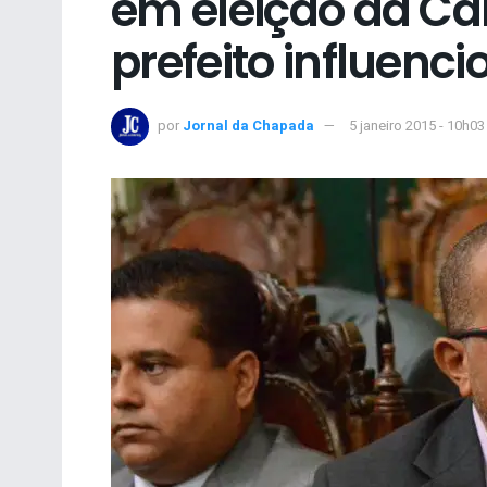
em eleição da Câ
prefeito influenci
por
Jornal da Chapada
5 janeiro 2015 - 10h03