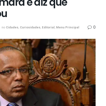
mara e diz que
ou
0
no
Cidades
,
Curiosidades
,
Editorial
,
Menu Principal