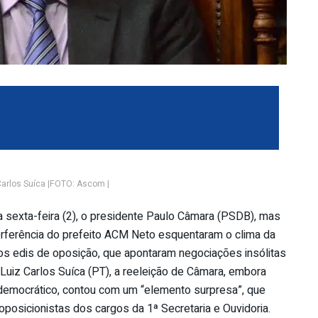
Carlos Suíca |FOTO: Ascom |
 sexta-feira (2), o presidente Paulo Câmara (PSDB), mas
erferência do prefeito ACM Neto esquentaram o clima da
s edis de oposição, que apontaram negociações insólitas
r Luiz Carlos Suíca (PT), a reeleição de Câmara, embora
emocrático, contou com um “elemento surpresa”, que
oposicionistas dos cargos da 1ª Secretaria e Ouvidoria.