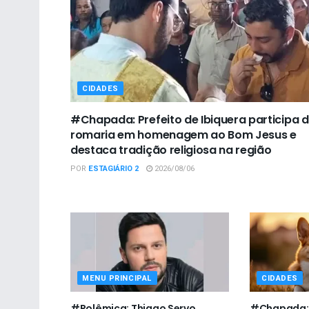
CIDADES
#Chapada: Prefeito de Ibiquera participa 
romaria em homenagem ao Bom Jesus e
destaca tradição religiosa na região
POR
ESTAGIÁRIO 2
2026/08/06
MENU PRINCIPAL
CIDADES
#Polêmica: Thiago Servo
#Chapada: U