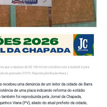
irma que o repasse de R$ 198 mil em convênio com a Sudesb é para
ação do gramado | FOTO: Reprodução/Bocão News |
recebeu uma denúncia de um leitor da cidade de Barra
xistência de uma placa indicando reforma do estádio
a também foi reproduzida pela Jornal da Chapada,
uinhos Viana (PV), aliado do atual prefeito da cidade,