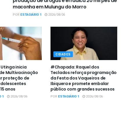
produção de drogas e erradica 20 mil pés de
maconha em Mulungu do Morro
POR
ESTAGIÁRIO 1
2026/08/06
CIDADES
tinga inicia
#Chapada: Raquel dos
e Multivacinação
Teclados reforça programação
r proteção de
da Festa dos Vaqueiros de
adolescentes
Ibiquera e promete embalar
15 anos
público com grandes sucessos
O 1
2026/08/06
POR
ESTAGIÁRIO 1
2026/08/06