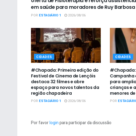
oferta de Fisioterapia e reforça assistência
em saúde para moradores de Ruy Barbosa
POR
ESTAGIÁRIO 1
2026/08/06
CIDADES
CIDADES
#Chapada: Primeira edição do
#Chapada: U
Festival de Cinema de Lençóis
Campanha d
destaca 32 filmes e abre
para amplia
espaço para novos talentos da
crianças e 
região chapadeira
menores de 
POR
ESTAGIÁRIO 1
2026/08/06
POR
ESTAGIÁRI
Por favor
login
para participar da discussão