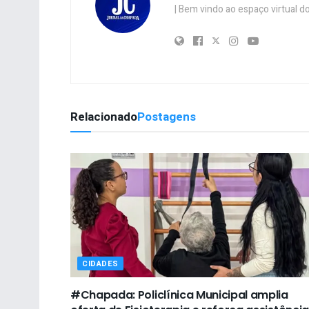
| Bem vindo ao espaço virtual
Relacionado
Postagens
CIDADES
#Chapada: Policlínica Municipal amplia