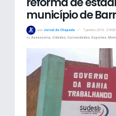
reforma de estád
município de Barr
por
Jornal da Chapada
7 janeiro 2015 - 21h03
no
Assessoria
,
Cidades
,
Curiosidades
,
Esportes
,
Menu