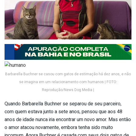
Barbarella Buchner se casou com gatos de estimação há dez anos, e não
se imagina em um relacionamento com humanos | FOTO:
Reprodução/News Dog Media |
Quando Barbarella Buchner se separou de seu parceiro,
com quem estava junto a sete anos, pensou que aos 48
anos de idade nunca iria encontrar um novo amor. Mas então
o amor atacou novamente, embora tenha sido muito
incomum. Agora Buchner é casada com seus dois gatos de