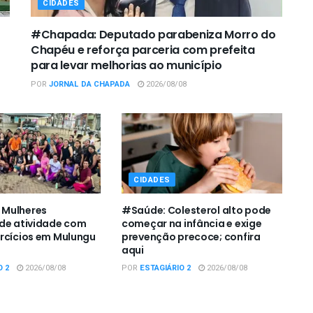
CIDADES
#Chapada: Deputado parabeniza Morro do
Chapéu e reforça parceria com prefeita
para levar melhorias ao município
POR
JORNAL DA CHAPADA
2026/08/08
CIDADES
Mulheres
#Saúde: Colesterol alto pode
de atividade com
começar na infância e exige
rcícios em Mulungu
prevenção precoce; confira
aqui
O 2
2026/08/08
POR
ESTAGIÁRIO 2
2026/08/08