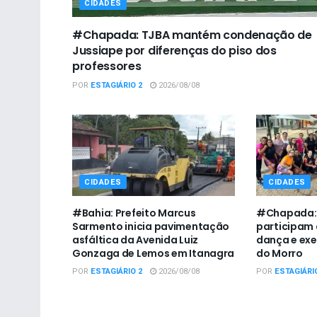
CIDADES
#Chapada: TJBA mantém condenação de
Jussiape por diferenças do piso dos
professores
POR
ESTAGIÁRIO 2
2026/08/08
CIDADES
CIDADES
#Bahia: Prefeito Marcus
#Chapada: 
Sarmento inicia pavimentação
participam 
asfáltica da Avenida Luiz
dança e exe
Gonzaga de Lemos em Itanagra
do Morro
POR
ESTAGIÁRIO 2
2026/08/08
POR
ESTAGIÁRI