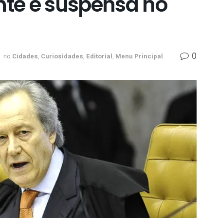
nte é suspensa no
0
no
Cidades
,
Curiosidades
,
Editorial
,
Menu Principal