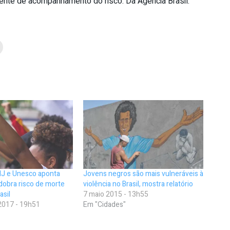
nte de acompanhamento do risco. Da Agência Brasil.
NJ e Unesco aponta
Jovens negros são mais vulneráveis à
dobra risco de morte
violência no Brasil, mostra relatório
asil
7 maio 2015 - 13h55
2017 - 19h51
Em "Cidades"