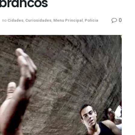
 brancos
0
no
Cidades
,
Curiosidades
,
Menu Principal
,
Polícia