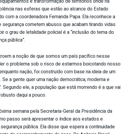
 equipamentos e transformação de territórios onde há
violência nas esferas que estão ao alcance do Estado
do com a coordenadora Fernanda Papa. Ela reconhece a
de segurança cometem abusos que acabam tirando vidas
r o grau de letalidade policial é a “inclusão do tema do
ça pública”.
troem a noção de que somos um país pacífico nesse
er o problema sob o risco de estarmos boicotando nosso
, enquanto nação, foi construído com base na ideia de um
as. Se a gente quer uma nação democrática, moderna e
a”. Segundo ele, a população que está morrendo é a que vai
robusto daqui a pouco.
próxima semana pela Secretaria-Geral da Presidência da
mo passo será apresentar o índice aos estados e
e segurança pública. Ela disse que espera a continuidade