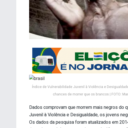
Índice de Vulnerabilidade Juvenil à Violência e Desigualda
chances de morrer que os brancos | FOTO: Mar
Dados comprovam que morrem mais negros do que 
Juvenil à Violência e Desigualdade, os jovens ne
Os dados da pesquisa foram atualizados em 2014 pa