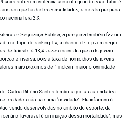
29 anos sofrerem violência aumenta quando esse fator é
mo ano em que há dados consolidados, e mostra pequeno
o nacional era 2,3.
ileiro de Segurança Pública, a pesquisa também faz um
aíba no topo do ranking. Lá, a chance de o jovem negro
es de trânsito é 13,4 vezes maior do que a do jovem
porção é inversa, pois a taxa de homicídios de jovens
Valores mais próximos de 1 indicam maior proximidade
do, Carlos Ribério Santos lembrou que as autoridades
que os dados não são uma “novidade”. Ele informou à
tão sendo desenvolvidas no âmbito do esporte, da
um cenário favorável à diminuição dessa mortalidade”, mas