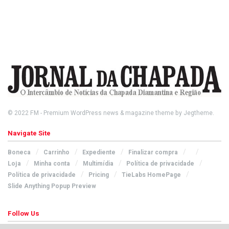
© 2022
FM
- Premium WordPress news & magazine theme by
Jegtheme
.
Navigate Site
Boneca
Carrinho
Expediente
Finalizar compra
Loja
Minha conta
Multimídia
Política de privacidade
Política de privacidade
Pricing
TieLabs HomePage
Slide Anything Popup Preview
Follow Us