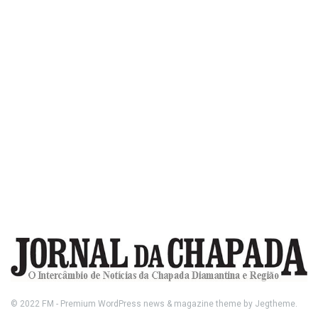
© 2022
FM
- Premium WordPress news & magazine theme by
Jegtheme
.