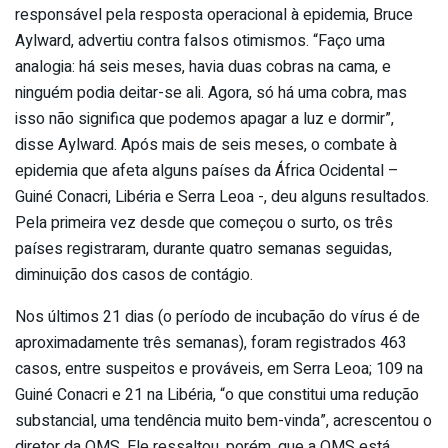
responsável pela resposta operacional à epidemia, Bruce
Aylward, advertiu contra falsos otimismos. “Faço uma
analogia: há seis meses, havia duas cobras na cama, e
ninguém podia deitar-se ali. Agora, só há uma cobra, mas
isso não significa que podemos apagar a luz e dormir”,
disse Aylward. Após mais de seis meses, o combate à
epidemia que afeta alguns países da África Ocidental –
Guiné Conacri, Libéria e Serra Leoa -, deu alguns resultados.
Pela primeira vez desde que começou o surto, os três
países registraram, durante quatro semanas seguidas,
diminuição dos casos de contágio.
Nos últimos 21 dias (o período de incubação do vírus é de
aproximadamente três semanas), foram registrados 463
casos, entre suspeitos e prováveis, em Serra Leoa; 109 na
Guiné Conacri e 21 na Libéria, “o que constitui uma redução
substancial, uma tendência muito bem-vinda”, acrescentou o
diretor da OMS. Ele ressaltou, porém, que a OMS está