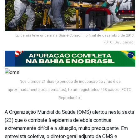
Epidemia teve origem na Guiné-Conacri no final de dezembro de 2013 |
FOTO: Divulgação |
Nos últimos 21 dias (o período de incubação do vírus é de
aproximadamente três semanas), foram registrados 463 casos | FOTO:
Reprodução |
A Organização Mundial da Saúde (OMS) alertou nesta sexta
(23) que o combate à epidemia de ebola continua
extremamente difícil e a situação, muito preocupante. Em
entrevista coletiva, o diretor-geral adjunto da OMS e