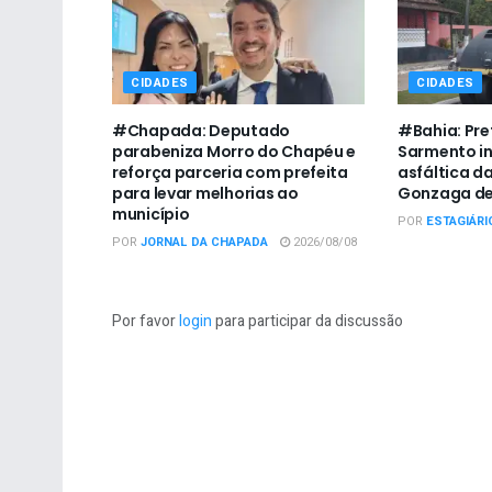
CIDADES
CIDADES
#Chapada: Deputado
#Bahia: Pre
parabeniza Morro do Chapéu e
Sarmento i
reforça parceria com prefeita
asfáltica da
para levar melhorias ao
Gonzaga de
município
POR
ESTAGIÁRI
POR
JORNAL DA CHAPADA
2026/08/08
Por favor
login
para participar da discussão