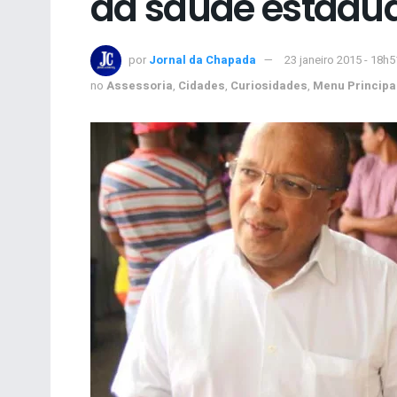
da saúde estadua
por
Jornal da Chapada
23 janeiro 2015 - 18h5
no
Assessoria
,
Cidades
,
Curiosidades
,
Menu Principa