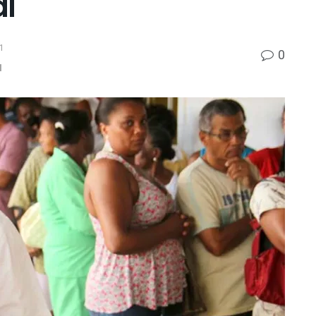
l
1
0
l