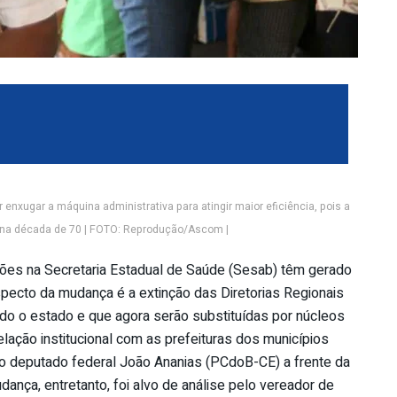
nxugar a máquina administrativa para atingir maior eficiência, pois a
 na década de 70 | FOTO: Reprodução/Ascom |
es na Secretaria Estadual de Saúde (Sesab) têm gerado
pecto da mudança é a extinção das Diretorias Regionais
do o estado e que agora serão substituídas por núcleos
lação institucional com as prefeituras dos municípios
 deputado federal João Ananias (PCdoB-CE) a frente da
ança, entretanto, foi alvo de análise pelo vereador de