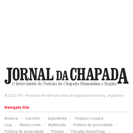
© 2022
FM
- Premium WordPress news & magazine theme by
Jegtheme
.
Navigate Site
Boneca
Carrinho
Expediente
Finalizar compra
Loja
Minha conta
Multimídia
Política de privacidade
Política de privacidade
Pricing
TieLabs HomePage