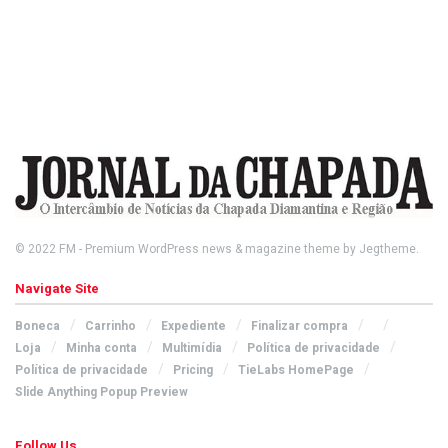
© 2022
FM
- Premium WordPress news & magazine theme by
Jegtheme
.
Navigate Site
Boneca
Carrinho
Expediente
Finalizar compra
Loja
Minha conta
Multimídia
Política de privacidade
Política de privacidade
Pricing
TieLabs HomePage
Slide Anything Popup Preview
Follow Us