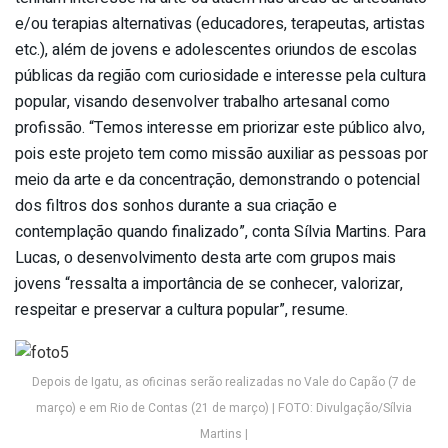
e/ou terapias alternativas (educadores, terapeutas, artistas
etc.), além de jovens e adolescentes oriundos de escolas
públicas da região com curiosidade e interesse pela cultura
popular, visando desenvolver trabalho artesanal como
profissão. “Temos interesse em priorizar este público alvo,
pois este projeto tem como missão auxiliar as pessoas por
meio da arte e da concentração, demonstrando o potencial
dos filtros dos sonhos durante a sua criação e
contemplação quando finalizado”, conta Sílvia Martins. Para
Lucas, o desenvolvimento desta arte com grupos mais
jovens “ressalta a importância de se conhecer, valorizar,
respeitar e preservar a cultura popular”, resume.
Depois de Igatu, as oficinas serão realizadas no Vale do Capão (7 de
março) e em Rio de Contas (21 de março) | FOTO: Divulgação/Sílvia
Martins |