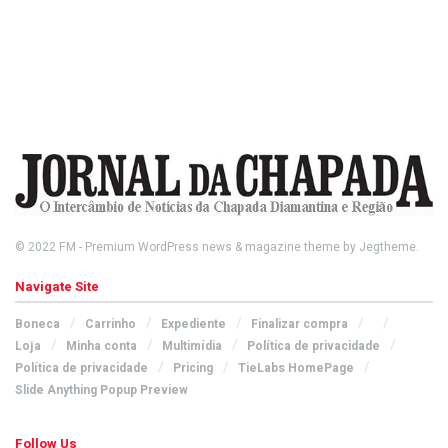
© 2022
FM
- Premium WordPress news & magazine theme by
Jegtheme
.
Navigate Site
Boneca
Carrinho
Expediente
Finalizar compra
Loja
Minha conta
Multimídia
Política de privacidade
Política de privacidade
Pricing
TieLabs HomePage
Slide Anything Popup Preview
Follow Us