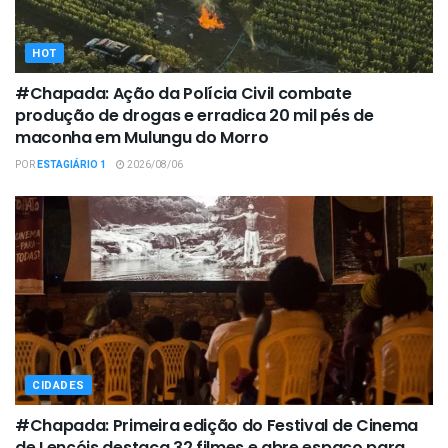
HOT
#Chapada: Ação da Polícia Civil combate
produção de drogas e erradica 20 mil pés de
maconha em Mulungu do Morro
POR
ESTAGIÁRIO 1
2026/08/06
CIDADES
#Chapada: Primeira edição do Festival de Cinema
de Lençóis destaca 32 filmes e abre espaço para