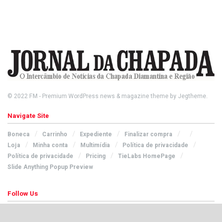
© 2022
FM
- Premium WordPress news & magazine theme by
Jegtheme
.
Navigate Site
Boneca
Carrinho
Expediente
Finalizar compra
Loja
Minha conta
Multimídia
Política de privacidade
Política de privacidade
Pricing
TieLabs HomePage
Slide Anything Popup Preview
Follow Us