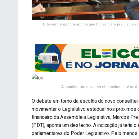
A desembargadora aponta que houve claro prejuízo ao i
A candidatura deve ser chancelada até sexta-
O debate em torno da escolha do novo conselheir
movimentar o Legislativo estadual nos próximos 
financeiro da Assembleia Legislativa, Marcos Pres
(PDT), aponta um desfecho. A indicação já teria o
parlamentares do Poder Legislativo. Pelo menos 