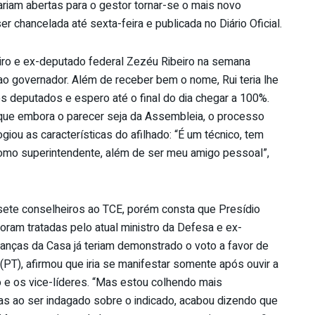
riam abertas para o gestor tornar-se o mais novo
 chancelada até sexta-feira e publicada no Diário Oficial.
eiro e ex-deputado federal Zezéu Ribeiro na semana
o governador. Além de receber bem o nome, Rui teria lhe
os deputados e espero até o final do dia chegar a 100%.
u que embora o parecer seja da Assembleia, o processo
iou as características do afilhado: “É um técnico, tem
 como superintendente, além de ser meu amigo pessoal”,
e sete conselheiros ao TCE, porém consta que Presídio
oram tratadas pelo atual ministro da Defesa e ex-
anças da Casa já teriam demonstrado o voto a favor de
(PT), afirmou que iria se manifestar somente após ouvir a
o e os vice-líderes. “Mas estou colhendo mais
as ao ser indagado sobre o indicado, acabou dizendo que