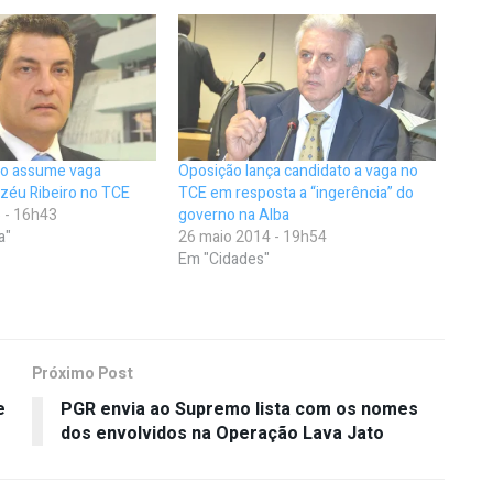
io assume vaga
Oposição lança candidato a vaga no
zéu Ribeiro no TCE
TCE em resposta a “ingerência” do
 - 16h43
governo na Alba
a"
26 maio 2014 - 19h54
Em "Cidades"
Próximo Post
e
PGR envia ao Supremo lista com os nomes
dos envolvidos na Operação Lava Jato