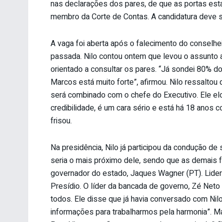
nas declarações dos pares, de que as portas esta
membro da Corte de Contas. A candidatura deve ser
A vaga foi aberta após o falecimento do conselh
passada. Nilo contou ontem que levou o assunto a
orientado a consultar os pares. “Já sondei 80% d
Marcos está muito forte”, afirmou. Nilo ressalto
será combinado com o chefe do Executivo. Ele elog
credibilidade, é um cara sério e está há 18 anos
frisou.
Na presidência, Nilo já participou da condução d
seria o mais próximo dele, sendo que as demais f
governador do estado, Jaques Wagner (PT). Lider
Presídio. O líder da bancada de governo, Zé Neto 
todos. Ele disse que já havia conversado com Nil
informações para trabalharmos pela harmonia”. M