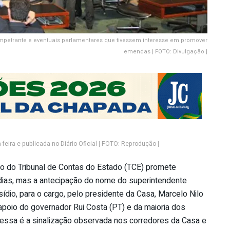
mpetrante e eventuais parlamentares que tivessem interesse em promover
emendas | FOTO: Divulgação |
feira e publicada no Diário Oficial | FOTO: Reprodução |
o do Tribunal de Contas do Estado (TCE) promete
dias, mas a antecipação do nome do superintendente
ídio, para o cargo, pelo presidente da Casa, Marcelo Nilo
 apoio do governador Rui Costa (PT) e da maioria dos
essa é a sinalização observada nos corredores da Casa e