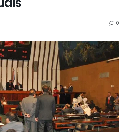
uais
0