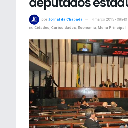
deputados estad
por
Jornal da Chapada
4 março 2015 - 08h40
no
Cidades
,
Curiosidades
,
Economia
,
Menu Principal