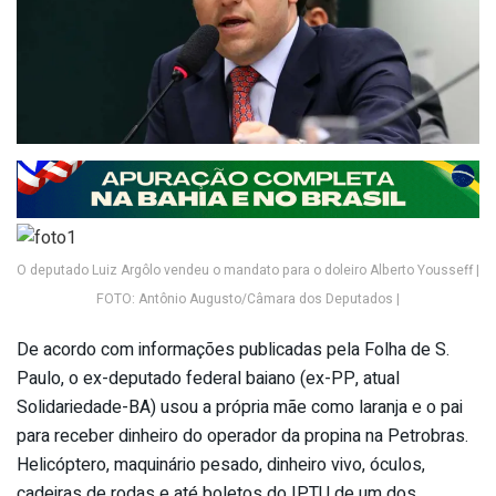
O deputado Luiz Argôlo vendeu o mandato para o doleiro Alberto Yousseff |
FOTO: Antônio Augusto/Câmara dos Deputados |
De acordo com informações publicadas pela Folha de S.
Paulo, o ex-deputado federal baiano (ex-PP, atual
Solidariedade-BA) usou a própria mãe como laranja e o pai
para receber dinheiro do operador da propina na Petrobras.
Helicóptero, maquinário pesado, dinheiro vivo, óculos,
cadeiras de rodas e até boletos do IPTU de um dos