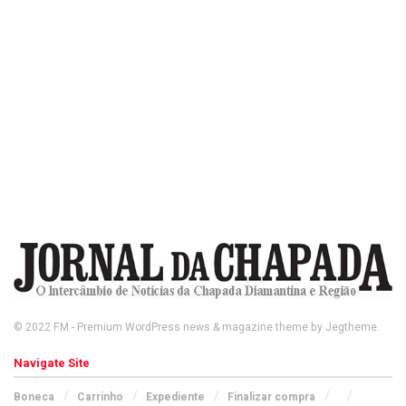
© 2022
FM
- Premium WordPress news & magazine theme by
Jegtheme
.
Navigate Site
Boneca
Carrinho
Expediente
Finalizar compra