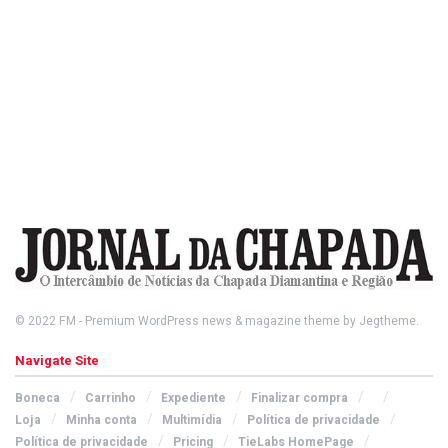
© 2022
FM
- Premium WordPress news & magazine theme by
Jegtheme
.
Navigate Site
Boneca
Carrinho
Expediente
Finalizar compra
Loja
Minha conta
Multimídia
Política de privacidade
Política de privacidade
Pricing
TieLabs HomePage