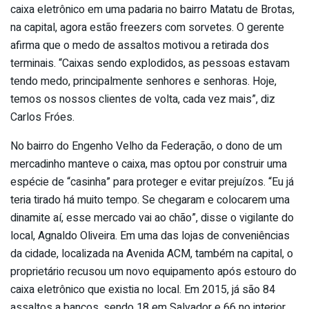
caixa eletrônico em uma padaria no bairro Matatu de Brotas,
na capital, agora estão freezers com sorvetes. O gerente
afirma que o medo de assaltos motivou a retirada dos
terminais. “Caixas sendo explodidos, as pessoas estavam
tendo medo, principalmente senhores e senhoras. Hoje,
temos os nossos clientes de volta, cada vez mais”, diz
Carlos Fróes.
No bairro do Engenho Velho da Federação, o dono de um
mercadinho manteve o caixa, mas optou por construir uma
espécie de “casinha” para proteger e evitar prejuízos. “Eu já
teria tirado há muito tempo. Se chegaram e colocarem uma
dinamite aí, esse mercado vai ao chão”, disse o vigilante do
local, Agnaldo Oliveira. Em uma das lojas de conveniências
da cidade, localizada na Avenida ACM, também na capital, o
proprietário recusou um novo equipamento após estouro do
caixa eletrônico que existia no local. Em 2015, já são 84
assaltos a bancos, sendo 18 em Salvador e 66 no interior.