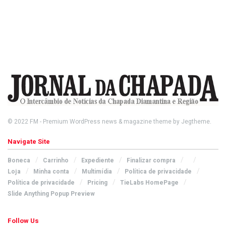
© 2022
FM
- Premium WordPress news & magazine theme by
Jegtheme
.
Navigate Site
Boneca
Carrinho
Expediente
Finalizar compra
Loja
Minha conta
Multimídia
Política de privacidade
Política de privacidade
Pricing
TieLabs HomePage
Slide Anything Popup Preview
Follow Us