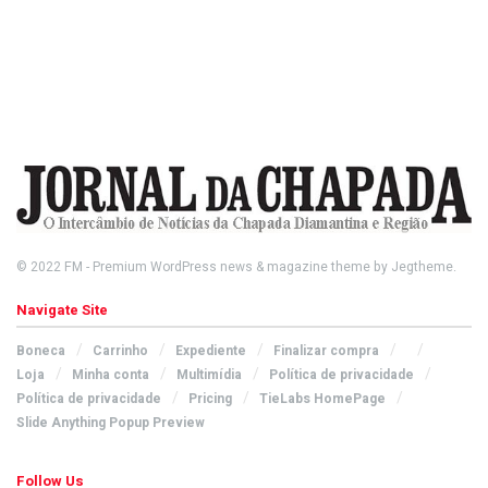
© 2022
FM
- Premium WordPress news & magazine theme by
Jegtheme
.
Navigate Site
Boneca
Carrinho
Expediente
Finalizar compra
Loja
Minha conta
Multimídia
Política de privacidade
Política de privacidade
Pricing
TieLabs HomePage
Slide Anything Popup Preview
Follow Us