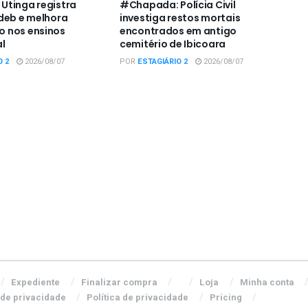
Utinga registra
#Chapada: Polícia Civil
deb e melhora
investiga restos mortais
 nos ensinos
encontrados em antigo
l
cemitério de Ibicoara
O 2
2026/08/07
POR
ESTAGIÁRIO 2
2026/08/07
Expediente
Finalizar compra
Loja
Minha conta
 de privacidade
Política de privacidade
Pricing