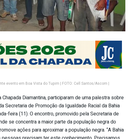
te evento em Boa Vista do Tupim | FOTO: Cell Santos/Ascom |
a Chapada Diamantina, participaram de uma palestra sobre
da Secretaria de Promoção da Igualdade Racial da Bahia
da-feira (11). O encontro, promovido pela Secretaria de
 onde se concentra a maior parte da população negra do
romove ações para aproximar a população negra. “A Bahia
as pessoas precisam ter este conhecimento. Precisamos