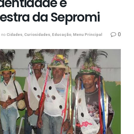
dentidade e
estra da Sepromi
0
no
Cidades
,
Curiosidades
,
Educação
,
Menu Principal