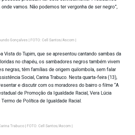
onde vamos. Não podemos ter vergonha de ser negro”,
mundo Gonçalves | FOTO: Cell Santos/Ascom |
oa Vista do Tupim, que se apresentou cantando sambas da
 coloridas no chapéu, os sambadores negros também vivem
es negras, têm famílias de origem quilombola, sem falar
ssistência Social, Carina Trabuco. Nesta quarta-feira (13),
esentar e discutir com os moradores do bairro o filme “A
a estadual de Promoção da Igualdade Racial, Vera Lúcia
 Termo de Política de Igualdade Racial.
 Carina Trabuco | FOTO: Cell Santos/Ascom |