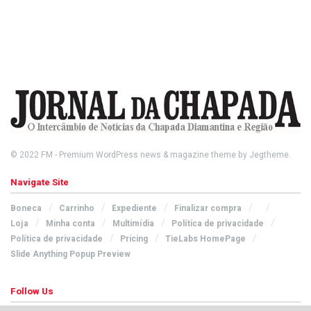
© 2022
FM
- Premium WordPress news & magazine theme by
Jegtheme
.
Navigate Site
Boneca
Carrinho
Expediente
Finalizar compra
Loja
Minha conta
Multimídia
Política de privacidade
Política de privacidade
Pricing
TieLabs HomePage
Slide Anything Popup Preview
Follow Us