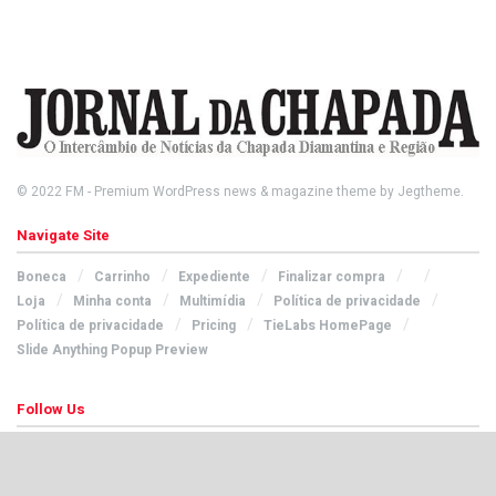
© 2022
FM
- Premium WordPress news & magazine theme by
Jegtheme
.
Navigate Site
Boneca
Carrinho
Expediente
Finalizar compra
Loja
Minha conta
Multimídia
Política de privacidade
Política de privacidade
Pricing
TieLabs HomePage
Slide Anything Popup Preview
Follow Us