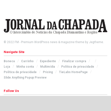
© 2022
FM
- Premium WordPress news & magazine theme by
Jegtheme
.
Navigate Site
Boneca
Carrinho
Expediente
Finalizar compra
Loja
Minha conta
Multimídia
Política de privacidade
Política de privacidade
Pricing
TieLabs HomePage
Slide Anything Popup Preview
Follow Us