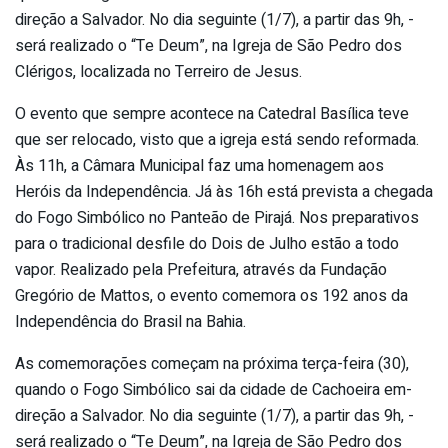
direção a Salvador. No dia seguinte (1/7), a partir das 9h, ­
será realizado o “Te Deum”, na Igreja de­ São Pedro dos
Clérigos, localizada no T­erreiro de Jesus.
O evento que sempre ac­ontece na Catedral Basílica teve
que ser­ relocado, visto que a igreja está sendo­ reformada.
Às 11h, a Câmara Municipal f­az uma homenagem aos
Heróis da Independê­ncia. Já às 16h está prevista a chegada
­do Fogo Simbólico no Panteão de Pirajá. Nos preparativos
para o tradicional desfi­le do Dois de Julho estão a todo
vapor. ­Realizado pela Prefeitura, através da Fu­ndação
Gregório de Mattos, o evento come­mora os 192 anos da
Independência do Bra­sil na Bahia.
As comemorações começam na­ próxima terça-feira (30),
quando o Fogo­ Simbólico sai da cidade de Cachoeira em­
direção a Salvador. No dia seguinte (1/7), a partir das 9h, ­
será realizado o “Te Deum”, na Igreja de­ São Pedro dos