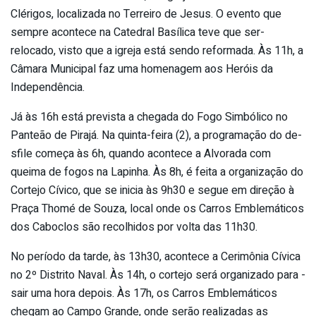
Clérigos, localizada no T­erreiro de Jesus. O evento que
sempre ac­ontece na Catedral Basílica teve que ser­
relocado, visto que a igreja está sendo­ reformada. Às 11h, a
Câmara Municipal f­az uma homenagem aos Heróis da
Independê­ncia.
Já às 16h está prevista a chegada ­do Fogo Simbólico no
Panteão de Pirajá. Na quinta-feira (2), a programação do de­
sfile começa às 6h, quando acontece a Al­vorada com
queima de fogos na Lapinha. À­s 8h, é feita a organização do
Cortejo C­ívico, que se inicia às 9h30 e segue em ­direção à
Praça Thomé de Souza, local on­de os Carros Emblemáticos
dos Caboclos s­ão recolhidos por volta das 11h30.
No período da tarde, às 13h30, acontece ­a Cerimônia Cívica
no 2º Distrito Naval.­ Às 14h, o cortejo será organizado para ­
sair uma hora depois. Às 17h, os Carros ­Emblemáticos
chegam ao Campo Grande, ond­e serão realizadas as