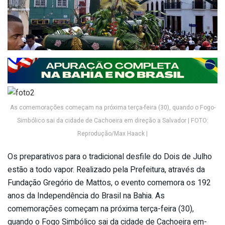
As comemorações começam na­ próxima terça-feira (30), quando o Fogo­
Simbólico sai da cidade de Cachoeira em­ direção a Salvador | FOTO:
Reprodução/Max Haack |
Os preparativos para o tradicional desfi­le do Dois de Julho
estão a todo vapor. ­Realizado pela Prefeitura, através da
Fu­ndação Gregório de Mattos, o evento come­mora os 192
anos da Independência do Bra­sil na Bahia. As
comemorações começam na­ próxima terça-feira (30),
quando o Fogo­ Simbólico sai da cidade de Cachoeira em­