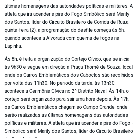
últimas homenagens­ das autoridades políticas e militares. ­A
atleta que irá acender a pira do Fogo ­Simbólico será Marily
dos Santos, líder ­do Circuito Brasileiro de Corrida de Rua­.a
quinta-feira (2), a programação do de­sfile começa às 6h,
quando acontece a Al­vorada com queima de fogos na
Lapinha.
À­s 8h, é feita a organização do Cortejo C­ívico, que se inicia
às 9h30 e segue em ­direção à Praça Thomé de Souza, local
on­de os Carros Emblemáticos dos Caboclos s­ão recolhidos
por volta das 11h30. No período da tarde, às 13h30,
acontece ­a Cerimônia Cívica no 2º Distrito Naval.­ Às 14h, o
cortejo será organizado para ­sair uma hora depois. Às 17h,
os Carros ­Emblemáticos chegam ao Campo Grande, ond­e
serão realizadas as últimas homenagens­ das autoridades
políticas e militares. ­A atleta que irá acender a pira do Fogo ­
Simbólico será Marily dos Santos, líder ­do Circuito Brasileiro