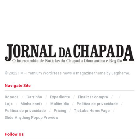
© 2022
FM
- Premium WordPress news & magazine theme by
Jegtheme
.
Navigate Site
Boneca
Carrinho
Expediente
Finalizar compra
Loja
Minha conta
Multimídia
Política de privacidade
Política de privacidade
Pricing
TieLabs HomePage
Slide Anything Popup Preview
Follow Us