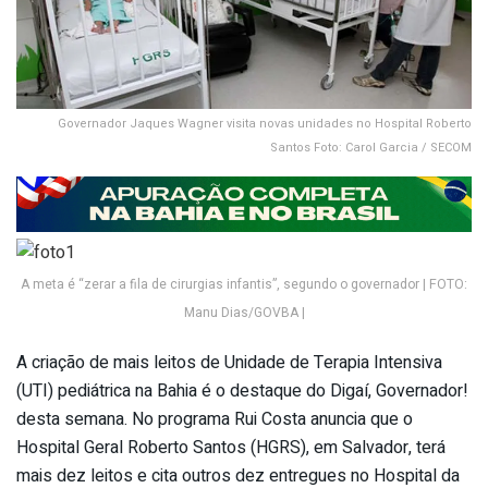
Governador Jaques Wagner visita novas unidades no Hospital Roberto
Santos Foto: Carol Garcia / SECOM
A meta é “zerar a fila de cirurgias infantis”, segundo o governador | FOTO:
Manu Dias/GOVBA |
A criação de mais leitos de Unidade de Terapia Intensiva
(UTI) pediátrica na Bahia é o destaque do Digaí, Governador!
desta semana. No programa Rui Costa anuncia que o
Hospital Geral Roberto Santos (HGRS), em Salvador, terá
mais dez leitos e cita outros dez entregues no Hospital da