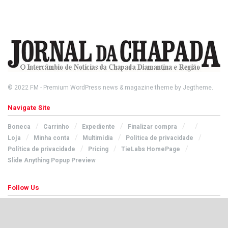
© 2022
FM
- Premium WordPress news & magazine theme by
Jegtheme
.
Navigate Site
Boneca
Carrinho
Expediente
Finalizar compra
Loja
Minha conta
Multimídia
Política de privacidade
Política de privacidade
Pricing
TieLabs HomePage
Slide Anything Popup Preview
Follow Us