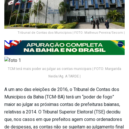
Tribunal de Contas dos Municípios | FOTO: Matheus Pereira/Secom |
TCM terá mais poder ao julgar as contas municipais | FOTO: Margarida
Neide/Ag. A TARDE |
A um ano das eleições de 2016, o Tribunal de Contas dos
Municípios da Bahia (TCM-BA) terá um “poder de fogo”
maior ao julgar as próximas contas de prefeituras baianas,
relativas a 2014. O Tribunal Superior Eleitoral (TSE) decidiu
que, nos casos em que prefeitos agem como ordenadores
de despesas, as contas não se sujeitam ao julgamento final