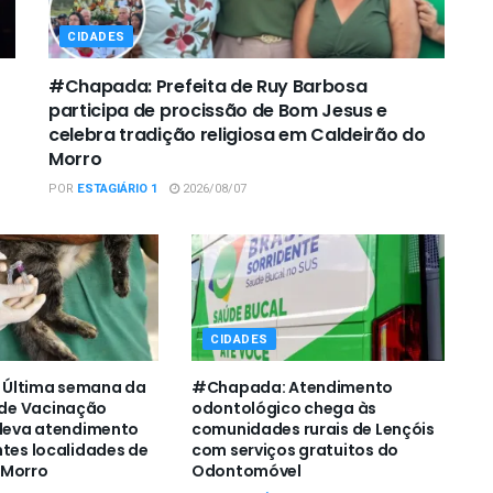
CIDADES
#Chapada: Prefeita de Ruy Barbosa
participa de procissão de Bom Jesus e
celebra tradição religiosa em Caldeirão do
Morro
POR
ESTAGIÁRIO 1
2026/08/07
CIDADES
Última semana da
#Chapada: Atendimento
de Vacinação
odontológico chega às
 leva atendimento
comunidades rurais de Lençóis
ntes localidades de
com serviços gratuitos do
 Morro
Odontomóvel