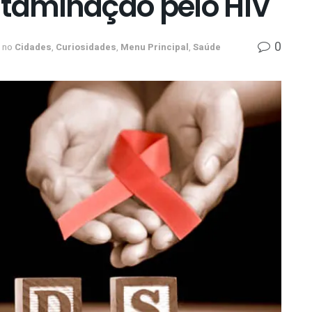
ntaminação pelo HIV
0
no
Cidades
,
Curiosidades
,
Menu Principal
,
Saúde