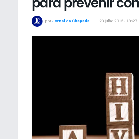
para prevenir co
por
Jornal da Chapada
23 julho 2015 - 18h27