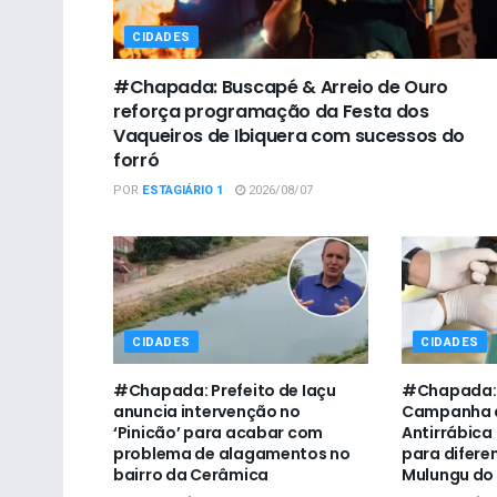
CIDADES
#Chapada: Buscapé & Arreio de Ouro
reforça programação da Festa dos
Vaqueiros de Ibiquera com sucessos do
forró
POR
ESTAGIÁRIO 1
2026/08/07
CIDADES
CIDADES
#Chapada: Prefeito de Iaçu
#Chapada: 
anuncia intervenção no
Campanha 
‘Pinicão’ para acabar com
Antirrábica
problema de alagamentos no
para difere
bairro da Cerâmica
Mulungu do