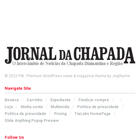
© 2022
FM
- Premium WordPress news & magazine theme by
Jegtheme
.
Navigate Site
Boneca
Carrinho
Expediente
Finalizar compra
Loja
Minha conta
Multimídia
Política de privacidade
Política de privacidade
Pricing
TieLabs HomePage
Slide Anything Popup Preview
Follow Us