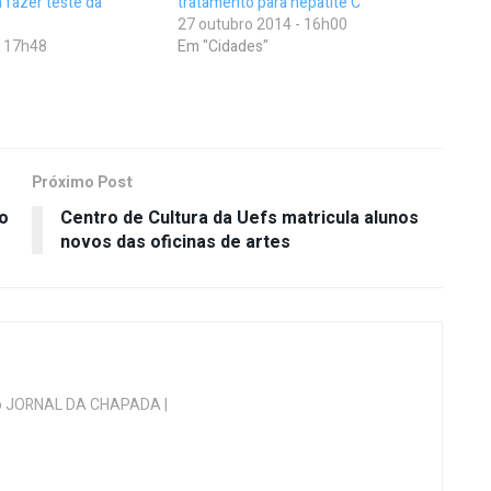
 fazer teste da
tratamento para hepatite C
27 outubro 2014 - 16h00
- 17h48
Em "Cidades"
Próximo Post
ão
Centro de Cultura da Uefs matricula alunos
novos das oficinas de artes
 do JORNAL DA CHAPADA |