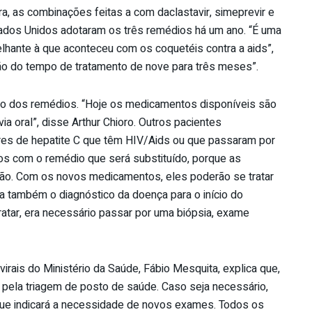
ra, as combinações feitas a com daclastavir, simeprevir e
tados Unidos adotaram os três remédios há um ano. “É uma
lhante à que aconteceu com os coquetéis contra a aids”,
ição do tempo de tratamento de nove para três meses”.
ão dos remédios. “Hoje os medicamentos disponíveis são
ia oral”, disse Arthur Chioro. Outros pacientes
res de hepatite C que têm HIV/Aids ou que passaram por
dos com o remédio que será substituído, porque as
ão. Com os novos medicamentos, eles poderão se tratar
lita também o diagnóstico da doença para o início do
ratar, era necessário passar por uma biópsia, exame
irais do Ministério da Saúde, Fábio Mesquita, explica que,
ar pela triagem de posto de saúde. Caso seja necessário,
que indicará a necessidade de novos exames. Todos os