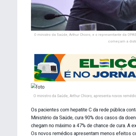
O ministro da Saúde, Arthur Chioro, e o representante da O
começam a distr
O ministro da Saúde, Arthur Chioro, apresenta novos remédio
Os pacientes com hepatite C da rede pública con
Ministério da Saúde, cura 90% dos casos da doe
chegam no máximo a 47% de chance de cura. A exp
Os novos remédios apresentam menos efeitos col