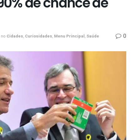
90% de chance de
0
no
Cidades
,
Curiosidades
,
Menu Principal
,
Saúde