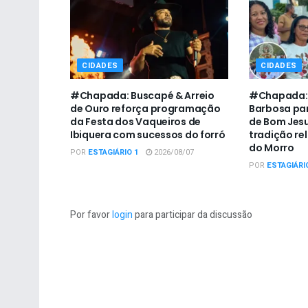
CIDADES
CIDADES
#Chapada: Buscapé & Arreio
#Chapada: P
de Ouro reforça programação
Barbosa par
da Festa dos Vaqueiros de
de Bom Jesu
Ibiquera com sucessos do forró
tradição re
do Morro
POR
ESTAGIÁRIO 1
2026/08/07
POR
ESTAGIÁRI
Por favor
login
para participar da discussão