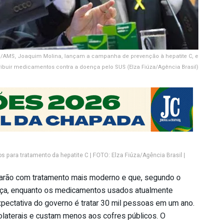
PAS/AMS, Joaquim Molina, lançam a campanha de prevenção à hepatite C, e
ibuir medicamentos contra a doença pelo SUS (Elza Fiúza/Agência Brasil)
s para tratamento da hepatite C | FOTO: Elza Fiúza/Agência Brasil |
tarão com tratamento mais moderno e que, segundo o
nça, enquanto os medicamentos usados atualmente
ectativa do governo é tratar 30 mil pessoas em um ano.
aterais e custam menos aos cofres públicos. O