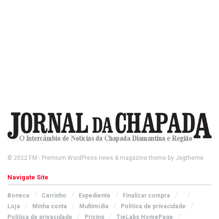
© 2022
FM
- Premium WordPress news & magazine theme by
Jegtheme
.
Navigate Site
Boneca
Carrinho
Expediente
Finalizar compra
Loja
Minha conta
Multimídia
Política de privacidade
Política de privacidade
Pricing
TieLabs HomePage