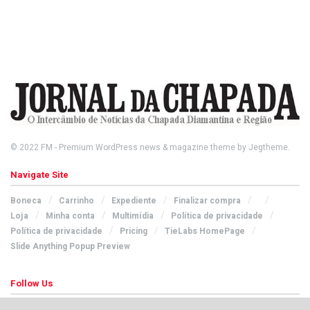
© 2022
FM
- Premium WordPress news & magazine theme by
Jegtheme
.
Navigate Site
Boneca
Carrinho
Expediente
Finalizar compra
Loja
Minha conta
Multimídia
Política de privacidade
Política de privacidade
Pricing
TieLabs HomePage
Slide Anything Popup Preview
Follow Us