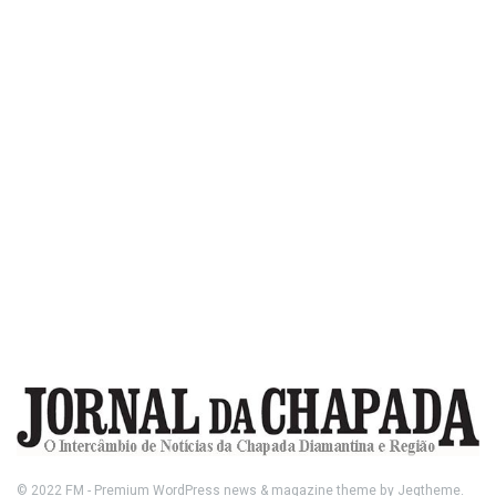
© 2022
FM
- Premium WordPress news & magazine theme by
Jegtheme
.