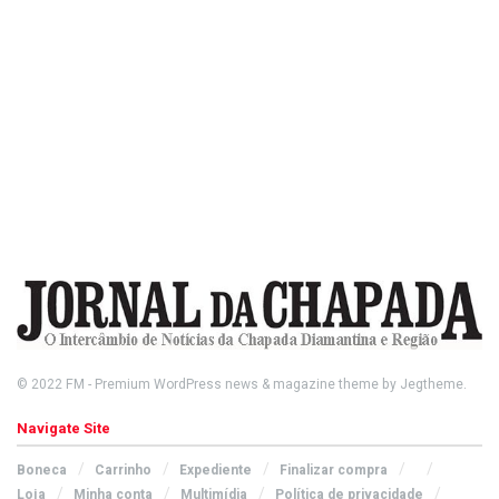
© 2022
FM
- Premium WordPress news & magazine theme by
Jegtheme
.
Navigate Site
Boneca
Carrinho
Expediente
Finalizar compra
Loja
Minha conta
Multimídia
Política de privacidade