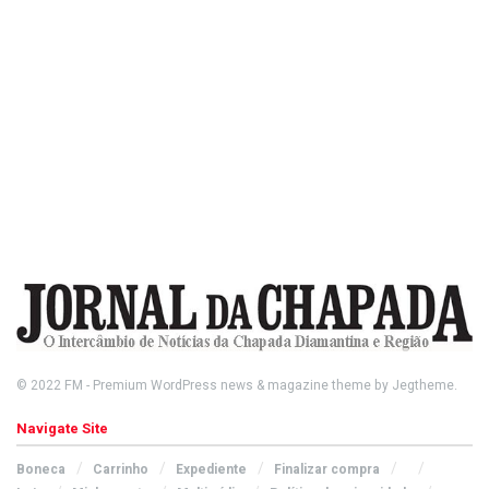
© 2022
FM
- Premium WordPress news & magazine theme by
Jegtheme
.
Navigate Site
Boneca
Carrinho
Expediente
Finalizar compra