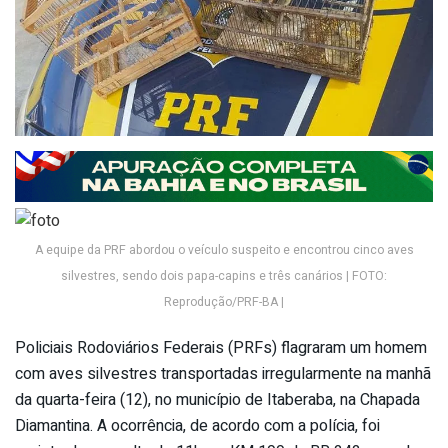
A equipe da PRF abordou o veículo suspeito e encontrou cinco aves
silvestres, sendo dois papa-capins e três canários | FOTO:
Reprodução/PRF-BA |
Policiais Rodoviários Federais (PRFs) flagraram um homem
com aves silvestres transportadas irregularmente na manhã
da quarta-feira (12), no município de Itaberaba, na Chapada
Diamantina. A ocorrência, de acordo com a polícia, foi