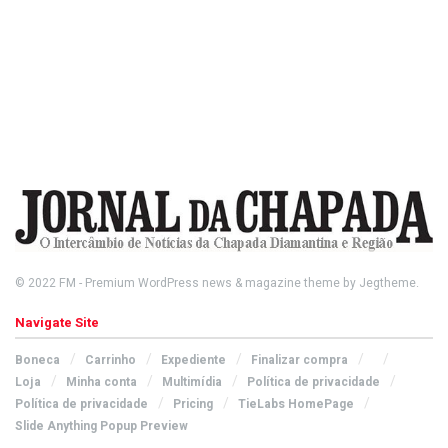
© 2022
FM
- Premium WordPress news & magazine theme by
Jegtheme
.
Navigate Site
Boneca
Carrinho
Expediente
Finalizar compra
Loja
Minha conta
Multimídia
Política de privacidade
Política de privacidade
Pricing
TieLabs HomePage
Slide Anything Popup Preview